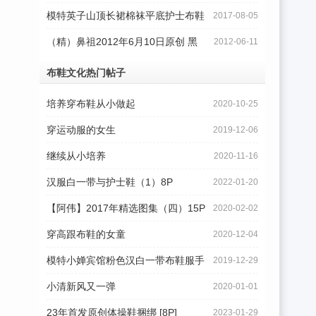
模特英子山顶长裙棉袜平底护士布鞋
2017-08-05
特写12P
（精）鼻祖2012年6月10日原创 黑
2012-06-11
丝袜+日本
布鞋文化热门帖子
培养穿布鞋从小做起
2020-10-25
穿运动服的女生
2019-12-06
继续从小培养
2020-11-16
汉服白一带与护士鞋（1）8P
2022-01-20
【阿伟】2017年精选图集（四）15P
2020-02-02
穿高跟布鞋的女童
2020-12-04
模特小婵宾馆粉色汉白一带布鞋服手
2019-12-29
机随拍8P
小清新风又一弹
2020-01-01
23年首发原创体操鞋捆绑 [8P]
2023-01-29