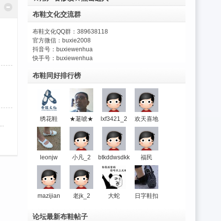
布鞋文化交流群
布鞋文化QQ群：389638118
官方微信：buxie2008
抖音号：buxiewenhua
快手号：buxiewenhua
布鞋同好排行榜
绣花鞋
★荖唬★
lxf3421_2
欢天喜地
.
leonjw
小凡_2
btkddwsdkk
福民
mazijian
老jk_2
大蛇
日字鞋扣
论坛最新布鞋帖子