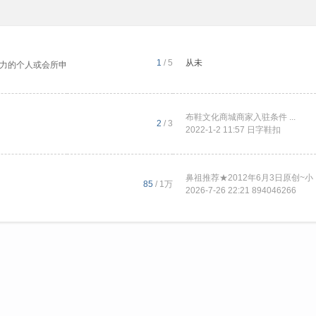
1
/ 5
从未
力的个人或会所申
布鞋文化商城商家入驻条件 ...
2
/ 3
2022-1-2 11:57
日字鞋扣
鼻祖推荐★2012年6月3日原创~小 ..
85
/
1万
2026-7-26 22:21
894046266