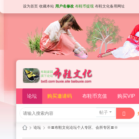
设为首页
收藏本站
用户名修改
布鞋币提现
布鞋文化备用网址
论坛
购买邀请码
布鞋币充值
购买VIP
帖子
»
论坛
›
※〓布鞋文化论坛个人专区、会所专区〓※
布