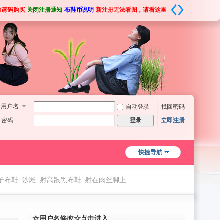
邀请码购买
关闭注册通知
布鞋币说明
新注册无法看图，请看这里
用户名
自动登录
找回密码
密码
立即注册
登录
快捷导航
子布鞋
沙滩
射高跟黑布鞋
射在肉丝脚上
双欧布鞋脚
☆用户名修改☆点击进入