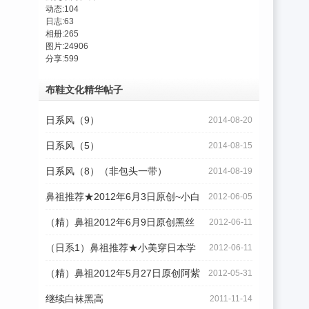
动态:
104
日志:
63
相册:
265
图片:
24906
分享:
599
布鞋文化精华帖子
日系风（9）
2014-08-20
日系风（5）
2014-08-15
日系风（8）（非包头一带）
2014-08-19
鼻祖推荐★2012年6月3日原创~小白
2012-06-05
的花边白
（精）鼻祖2012年6月9日原创黑丝
2012-06-11
袜白一带~
（日系1）鼻祖推荐★小美穿日本学
2012-06-11
生泡泡袜+
（精）鼻祖2012年5月27日原创阿紫
2012-05-31
穿一带25P
继续白袜黑高
2011-11-14