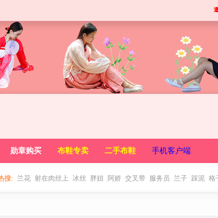
勋章购买
布鞋专卖
二手布鞋
手机客户端
热搜:
兰花
射在肉丝上
冰丝
胖妞
阿娇
交叉带
服务员
兰子
踩泥
格
男穿一带布鞋
吻丝脚诱惑
格子一带
原味
丽柜高跟布鞋
手工布鞋
摸