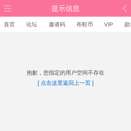
提示信息
首页
论坛
邀请码
布鞋币
VIP
勋
抱歉，您指定的用户空间不存在
[ 点击这里返回上一页 ]