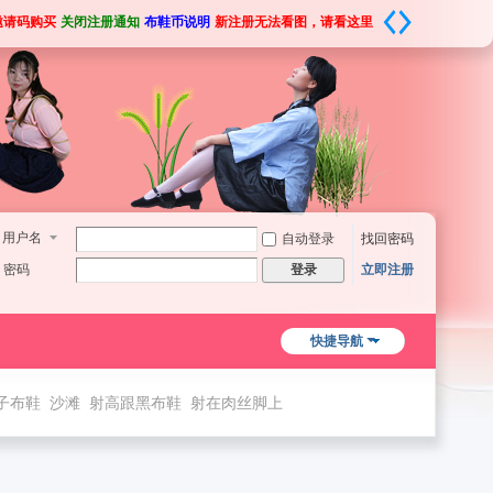
邀请码购买
关闭注册通知
布鞋币说明
新注册无法看图，请看这里
用户名
自动登录
找回密码
密码
立即注册
登录
快捷导航
子布鞋
沙滩
射高跟黑布鞋
射在肉丝脚上
双欧布鞋脚