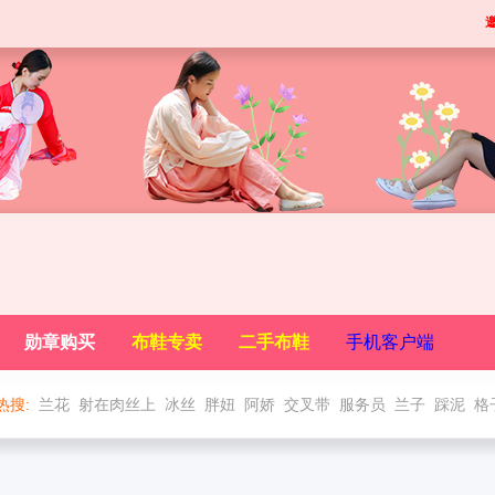
勋章购买
布鞋专卖
二手布鞋
手机客户端
热搜:
兰花
射在肉丝上
冰丝
胖妞
阿娇
交叉带
服务员
兰子
踩泥
格
男穿一带布鞋
吻丝脚诱惑
格子一带
原味
丽柜高跟布鞋
手工布鞋
摸