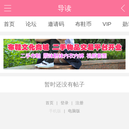
导读
首页
论坛
邀请码
布鞋币
VIP
勋
暂时还没有帖子
首页
|
登录
|
注册
手机版
|
电脑版